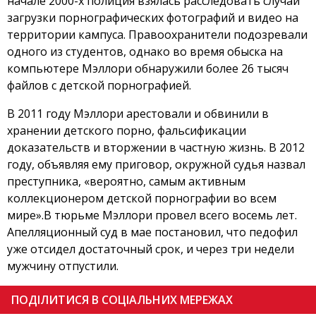
начале 2000-х полиция взялась расследовать случаи
загрузки порнографических фотографий и видео на
территории кампуса. Правоохранители подозревали
одного из студентов, однако во время обыска на
компьютере Мэллори обнаружили более 26 тысяч
файлов с детской порнографией.
В 2011 году Мэллори арестовали и обвинили в
хранении детского порно, фальсификации
доказательств и вторжении в частную жизнь. В 2012
году, объявляя ему приговор, окружной судья назвал
преступника, «вероятно, самым активным
коллекционером детской порнографии во всем
мире».В тюрьме Мэллори провел всего восемь лет.
Апелляционный суд в мае постановил, что педофил
уже отсидел достаточный срок, и через три недели
мужчину отпустили.
ПОДІЛИТИСЯ В СОЦІАЛЬНИХ МЕРЕЖАХ