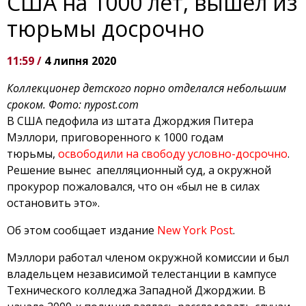
США на 1000 лет, вышел из
тюрьмы досрочно
11:59 /
4 липня 2020
Коллекционер детского порно отделался небольшим
сроком. Фото: nypost.com
В США педофила из штата Джорджия Питера
Мэллори, приговоренного к 1000 годам
тюрьмы,
освободили на свободу условно-досрочно
.
Решение вынес апелляционный суд, а окружной
прокурор пожаловался, что он «был не в силах
остановить это».
Об этом сообщает издание
New York Post
.
Мэллори работал членом окружной комиссии и был
владельцем независимой телестанции в кампусе
Технического колледжа Западной Джорджии. В