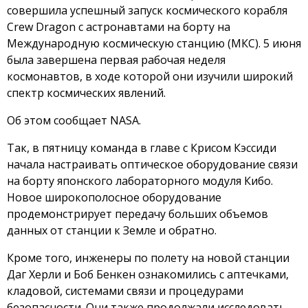
совершила успешный запуск космического корабля
Crew Dragon с астронавтами на борту на
Международную космическую станцию (МКС). 5 июня
была завершена первая рабочая неделя
космонавтов, в ходе которой они изучили широкий
спектр космических явлений.
Об этом сообщает NASA.
Так, в пятницу команда в главе с Крисом Кэссиди
начала настраивать оптическое оборудование связи
на борту японского лабораторного модуля Кибо.
Новое широкополосное оборудование
продемонстрирует передачу больших объемов
данных от станции к Земле и обратно.
Кроме того, инженеры по полету на новой станции
Даг Херли и Боб Бенкен ознакомились с аптечками,
кладовой, системами связи и процедурами
безопасности. Они также продолжали исследовать