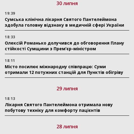
30 липня
19:39
Сумська клінічна лікарня Святого Пантелеймона
здобула головну відзнаку в медичній сфері України
18:33
Олексій Романько долучився до обговорення Плану
стійкості Сумщини з Прем’єр-міністром
18:11
Місто посилює міжнародну співпрацю: Суми
отримали 12 потужних станцій для Пунктів обігріву
29 липня
18:13
Лікарня Святого Пантелеймона отримала нову
побутову техніку для комфорту пацієнтів
28 липня