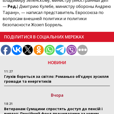
Владимиру Зеленскому, министру (иностранных дел
—
Ред.
) Дмитрию Кулебе, министру обороны Андрею
Тарану», — написал представитель Евросоюза по
вопросам внешней политики и политики
безопасности Жозеп Боррель.
ПОДІЛИТИСЯ В СОЦІАЛЬНИХ МЕРЕЖАХ
НОВИНИ
11:27
Глухів бореться за світло: Романько об’єднує зусилля
громади та енергетиків
Вчора
18:21
Ветеранам Сумщини спростять доступ до пенсій і
виплат: Пенсійний фонд працюватиме за новим