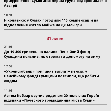
прифронтової Сумщини: перша група оздоровилася в
Австрії
18:31
Ніколаєнко: у Сумах погодили 115 компенсацій на
відновлення житла майже на 6,6 млн грн
31 липня
21:01
До 19 400 гривень на паливо: Пенсійний фонд
Сумщини пояснив, як отримати допомогу на зиму
17:52
«Укрексімбанк» припиняє виплату пенсій: у
Пенсійному фонді Сумщини пояснили, що робити
людям
11:01
Артем Кобзар вручив родинам 20 полеглих Героїв
відзнаки «Почесного громадянина міста Суми»