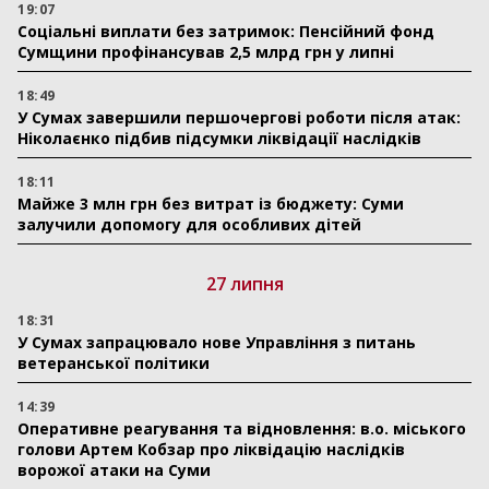
19:07
Соціальні виплати без затримок: Пенсійний фонд
Сумщини профінансував 2,5 млрд грн у липні
18:49
У Сумах завершили першочергові роботи після атак:
Ніколаєнко підбив підсумки ліквідації наслідків
18:11
Майже 3 млн грн без витрат із бюджету: Суми
залучили допомогу для особливих дітей
27 липня
18:31
У Сумах запрацювало нове Управління з питань
ветеранської політики
14:39
Оперативне реагування та відновлення: в.о. міського
голови Артем Кобзар про ліквідацію наслідків
ворожої атаки на Суми