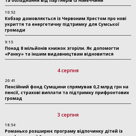
та обладнання від партнерів із Німеччини
10:52
Кобзар домовляється із Червоним Хрестом про нові
укриття та енергетичну підтримку для Сумської
громади
9:15
Понад 8 мільйонів книжок згоріли. Як допомогти
«Ранку» та іншим видавництвам відновитися
4 серпня
20:41
Пенсійний фонд Сумщини спрямував 0,2 млрд грн на
пенсії, страхові виплати та підтримку прифронтових
громад
3 серпня
18:54
Романько розширює програму відпочинку дітей із