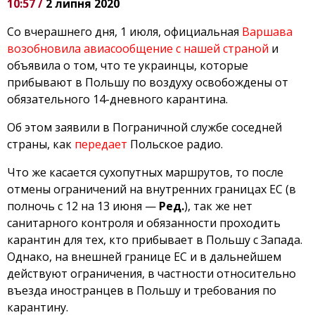
10:57 /
2 липня 2020
Со вчерашнего дня, 1 июля, официальная
Варшава
возобновила авиасообщение с нашей страной
и
объявила о том, что те украинцы, которые
прибывают в Польшу по воздуху освобождены от
обязательного 14-дневного карантина.
Об этом заявили в Пограничной службе соседней
страны, как
передает
Польское радио.
Что же касается сухопутных маршрутов, то после
отмены ограничений на внутренних границах ЕС (в
полночь с 12 на 13 июня —
Ред.
), так же нет
санитарного контроля и обязанности проходить
карантин для тех, кто прибывает в Польшу с Запада.
Однако, на внешней границе ЕС и в дальнейшем
действуют ограничения, в частности относительно
въезда иностранцев в Польшу и требования по
карантину.