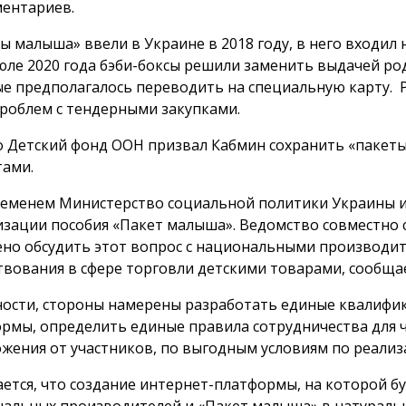
ентариев.
ы малыша» ввели в Украине в 2018 году, в него входи
юле 2020 года бэби-боксы решили заменить выдачей ро
е предполагалось переводить на специальную карту.
проблем с тендерными закупками.
 Детский фонд ООН призвал Кабмин сохранить «пакет
тами.
еменем Министерство социальной политики Украины и
зации пособия «Пакет малыша». Ведомство совместно 
но обсудить этот вопрос с национальными производит
твования в сфере торговли детскими товарами, сообщ
ности, стороны намерены разработать единые квалифи
рмы, определить единые правила сотрудничества для 
жения от участников, по выгодным условиям по реали
ется, что создание интернет-платформы, на которой 