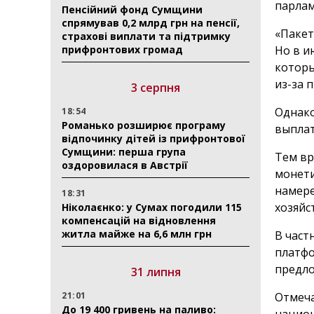
парлам
Пенсійний фонд Сумщини
спрямував 0,2 млрд грн на пенсії,
«Пакет
страхові виплати та підтримку
прифронтових громад
Но в и
которы
из-за 
3 серпня
Однако
18:54
Романько розширює програму
выпла
відпочинку дітей із прифронтової
Сумщини: перша група
Тем вр
оздоровилася в Австрії
монети
намере
18:31
хозяйс
Ніколаєнко: у Сумах погодили 115
компенсацій на відновлення
житла майже на 6,6 млн грн
В част
платфо
предло
31 липня
21:01
Отмеча
До 19 400 гривень на паливо: