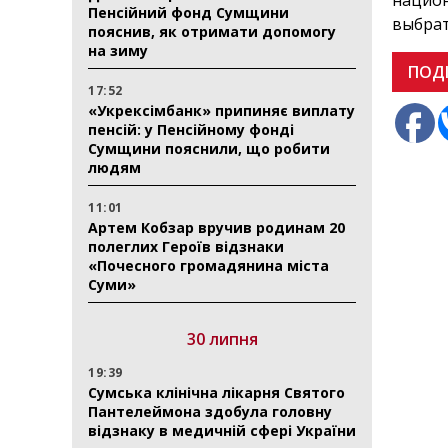
национ
Пенсійний фонд Сумщини
выбрат
пояснив, як отримати допомогу
на зиму
ПОД
17:52
«Укрексімбанк» припиняє виплату
пенсій: у Пенсійному фонді
Сумщини пояснили, що робити
людям
11:01
Артем Кобзар вручив родинам 20
полеглих Героїв відзнаки
«Почесного громадянина міста
Суми»
30 липня
19:39
Сумська клінічна лікарня Святого
Пантелеймона здобула головну
відзнаку в медичній сфері України