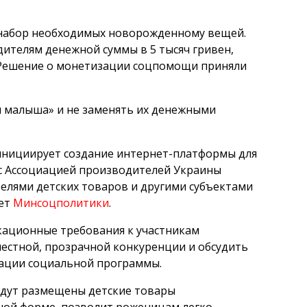
л набор необходимых новорожденному вещей.
дителям денежной суммы в 5 тысяч гривен,
 Решение о монетизации соцпомощи приняли
ы малыша» и не заменять их денежными
нициирует создание интернет-платформы для
с Ассоциацией производителей Украины
елями детских товаров и другими субъектами
ает
Минсоцполитики
.
кационные требования к участникам
честной, прозрачной конкуренции и обсудить
зации социальной программы.
будут размещены детские товары