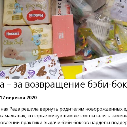
а – за возвращение бэби-бо
17 вересня 2020
ная Рада решила вернуть родителям новорожденных 
ы малыша», которые минувшим летом пытались замени
овлении практики выдачи бэби-боксов нардепы поддер