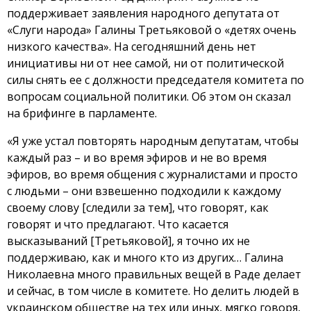
поддерживает заявления народного депутата от
«Слуги народа» Галины Третьяковой о «детях очень
низкого качества». На сегодняшний день нет
инициативы ни от нее самой, ни от политической
силы снять ее с должности председателя комитета по
вопросам социальной политики. Об этом он сказал
на брифинге в парламенте.
«Я уже устал повторять народным депутатам, чтобы
каждый раз – и во время эфиров и не во время
эфиров, во время общения с журналистами и просто
с людьми – они взвешенно подходили к каждому
своему слову [следили за тем], что говорят, как
говорят и что предлагают. Что касается
высказываний [Третьяковой], я точно их не
поддерживаю, как и много кто из других… Галина
Николаевна много правильных вещей в Раде делает
и сейчас, в том числе в комитете. Но делить людей в
украинском обществе на тех или иных, мягко говоря,