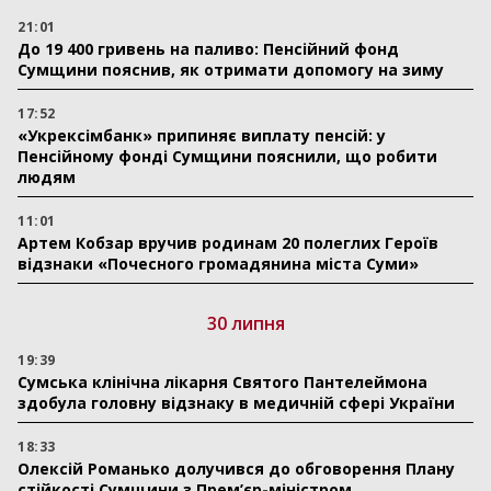
21:01
До 19 400 гривень на паливо: Пенсійний фонд
Сумщини пояснив, як отримати допомогу на зиму
17:52
«Укрексімбанк» припиняє виплату пенсій: у
Пенсійному фонді Сумщини пояснили, що робити
людям
11:01
Артем Кобзар вручив родинам 20 полеглих Героїв
відзнаки «Почесного громадянина міста Суми»
30 липня
19:39
Сумська клінічна лікарня Святого Пантелеймона
здобула головну відзнаку в медичній сфері України
18:33
Олексій Романько долучився до обговорення Плану
стійкості Сумщини з Прем’єр-міністром