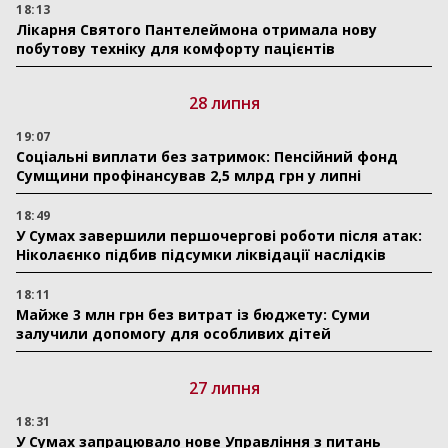
18:13
Лікарня Святого Пантелеймона отримала нову
побутову техніку для комфорту пацієнтів
28 липня
19:07
Соціальні виплати без затримок: Пенсійний фонд
Сумщини профінансував 2,5 млрд грн у липні
18:49
У Сумах завершили першочергові роботи після атак:
Ніколаєнко підбив підсумки ліквідації наслідків
18:11
Майже 3 млн грн без витрат із бюджету: Суми
залучили допомогу для особливих дітей
27 липня
18:31
У Сумах запрацювало нове Управління з питань