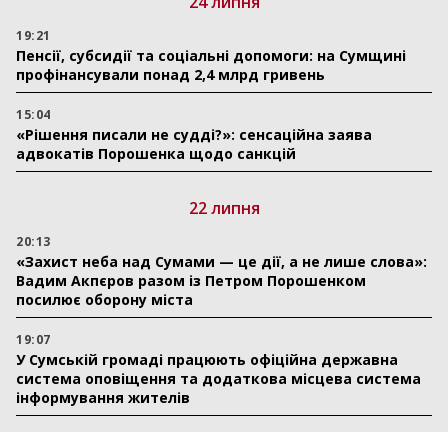
24 липня
19:21
Пенсії, субсидії та соціальні допомоги: на Сумщині
профінансували понад 2,4 млрд гривень
15:04
«Рішення писали не судді?»: сенсаційна заява
адвокатів Порошенка щодо санкцій
22 липня
20:13
«Захист неба над Сумами — це дії, а не лише слова»:
Вадим Акпєров разом із Петром Порошенком
посилює оборону міста
19:07
У Сумській громаді працюють офіційна державна
система оповіщення та додаткова місцева система
інформування жителів