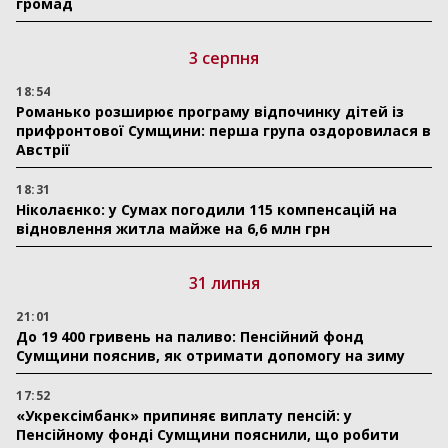
громад
3 серпня
18:54
Романько розширює програму відпочинку дітей із
прифронтової Сумщини: перша група оздоровилася в
Австрії
18:31
Ніколаєнко: у Сумах погодили 115 компенсацій на
відновлення житла майже на 6,6 млн грн
31 липня
21:01
До 19 400 гривень на паливо: Пенсійний фонд
Сумщини пояснив, як отримати допомогу на зиму
17:52
«Укрексімбанк» припиняє виплату пенсій: у
Пенсійному фонді Сумщини пояснили, що робити