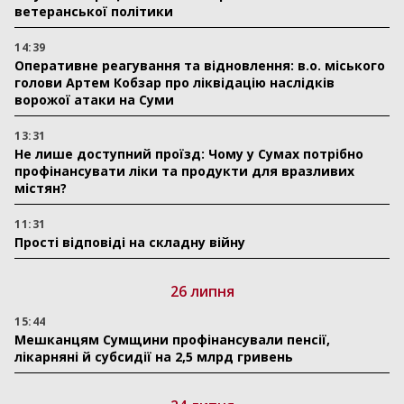
ветеранської політики
14:39
Оперативне реагування та відновлення: в.о. міського
голови Артем Кобзар про ліквідацію наслідків
ворожої атаки на Суми
13:31
Не лише доступний проїзд: Чому у Сумах потрібно
профінансувати ліки та продукти для вразливих
містян?
11:31
Прості відповіді на складну війну
26 липня
15:44
Мешканцям Сумщини профінансували пенсії,
лікарняні й субсидії на 2,5 млрд гривень