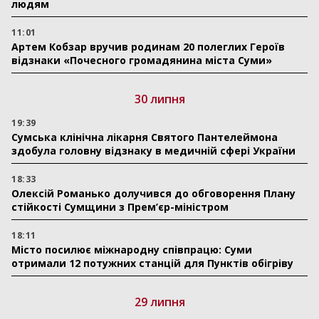
людям
11:01
Артем Кобзар вручив родинам 20 полеглих Героїв
відзнаки «Почесного громадянина міста Суми»
30 липня
19:39
Сумська клінічна лікарня Святого Пантелеймона
здобула головну відзнаку в медичній сфері України
18:33
Олексій Романько долучився до обговорення Плану
стійкості Сумщини з Прем’єр-міністром
18:11
Місто посилює міжнародну співпрацю: Суми
отримали 12 потужних станцій для Пунктів обігріву
29 липня