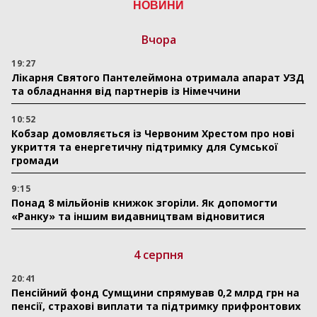
НОВИНИ
Вчора
19:27
Лікарня Святого Пантелеймона отримала апарат УЗД
та обладнання від партнерів із Німеччини
10:52
Кобзар домовляється із Червоним Хрестом про нові
укриття та енергетичну підтримку для Сумської
громади
9:15
Понад 8 мільйонів книжок згоріли. Як допомогти
«Ранку» та іншим видавництвам відновитися
4 серпня
20:41
Пенсійний фонд Сумщини спрямував 0,2 млрд грн на
пенсії, страхові виплати та підтримку прифронтових