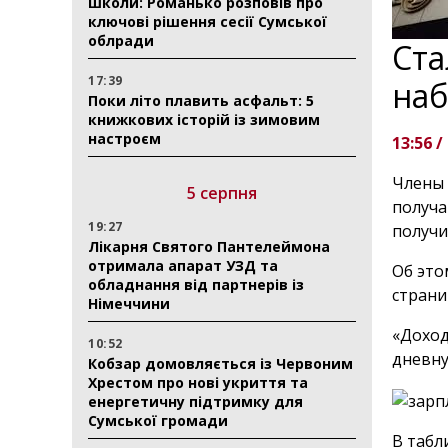
школи: Романько розповів про
ключові рішення сесії Сумської
облради
Ста
17:39
наб
Поки літо плавить асфальт: 5
книжкових історій із зимовим
настроєм
13:56 /
Члены 
5 серпня
получа
19:27
получи
Лікарня Святого Пантелеймона
отримала апарат УЗД та
Об это
обладнання від партнерів із
страни
Німеччини
«Доход
10:52
дневну
Кобзар домовляється із Червоним
Хрестом про нові укриття та
енергетичну підтримку для
Сумської громади
В табл