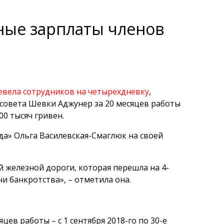
ные зарплаты членов
евела сотрудников на четырехдневку
,
совета Шевки Аджунер за 20 месяцев работы
00 тысяч гривен.
да» Ольга Василевская-Смаглюк на своей
 железной дороги, которая перешла на 4-
ани банкротства», – отметила она.
цев работы – с 1 сентября 2018-го по 30-е