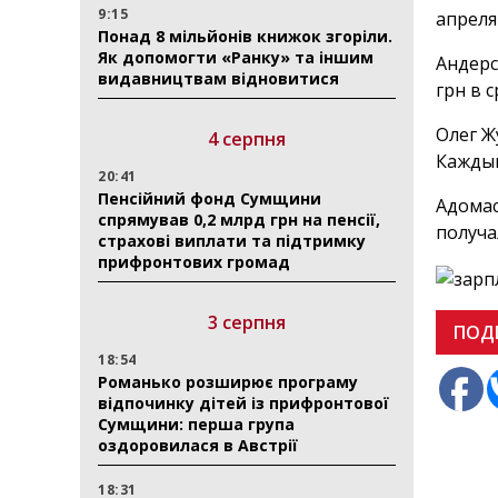
9:15
апреля
Понад 8 мільйонів книжок згоріли.
Як допомогти «Ранку» та іншим
Андерс
видавництвам відновитися
грн в 
Олег Ж
4 серпня
Каждый
20:41
Пенсійний фонд Сумщини
Адомас
спрямував 0,2 млрд грн на пенсії,
получа
страхові виплати та підтримку
прифронтових громад
3 серпня
ПОД
18:54
Романько розширює програму
відпочинку дітей із прифронтової
Сумщини: перша група
оздоровилася в Австрії
18:31