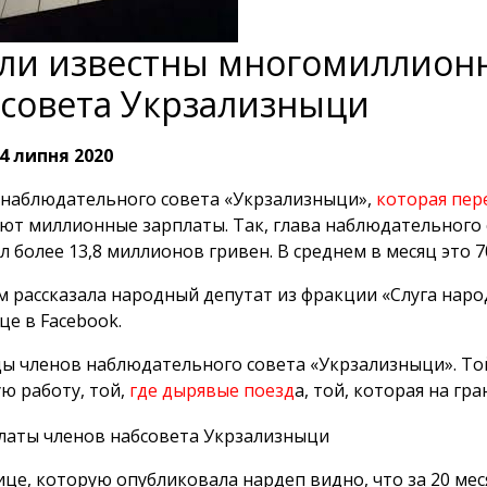
ли известны многомиллион
совета Укрзализныци
4 липня 2020
наблюдательного совета «Укрзализныци»,
которая пер
ют миллионные зарплаты. Так, глава наблюдательного 
л более 13,8 миллионов гривен. В среднем в месяц это 7
м рассказала народный депутат из фракции «Слуга наро
це в Facebook.
ы членов наблюдательного совета «Укрзализныци». Той
ю работу, той,
где дырявые поезд
а, той, которая на гр
ице, которую опубликовала нардеп видно, что за 20 меся