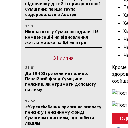
відпочинку дітей із прифронтової
Т
Сумщини: перша група
оздоровилася в Австрії
Х
Х
18:31
Х
Ніколаєнко: у Сумах погодили 115
компенсацій на відновлення
Ч
житла майже на 6,6 млн грн
Ч
Ч
31 липня
Кроме 
21:01
До 19 400 гривень на паливо:
здоров
Пенсійний фонд Сумщини
сообще
пояснив, як отримати допомогу
на зиму
17:52
«Укрексімбанк» припиняє виплату
пенсій: у Пенсійному фонді
Сумщини пояснили, що робити
ПОД
людям