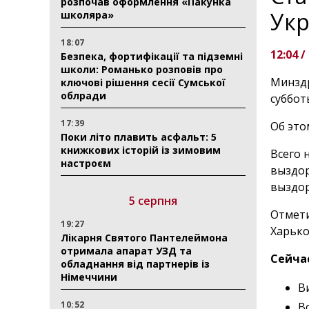
розпочав оформлення «Пакунка
Укр
школяра»
18:07
12:04 /
Безпека, фортифікації та підземні
школи: Романько розповів про
Минздр
ключові рішення сесії Сумської
облради
суббот
17:39
Об это
Поки літо плавить асфальт: 5
книжкових історій із зимовим
Всего 
настроєм
выздор
выздор
5 серпня
Отмети
19:27
Харько
Лікарня Святого Пантелеймона
отримала апарат УЗД та
Сейча
обладнання від партнерів із
Німеччини
В
10:52
В