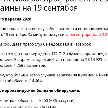
аины на 19 сентября
19 вересня 2020
ав показал статистику заболеваемости коронавирусом 
ы, 19 сентября. За минувшие сутки
зарегистрировали 3 2
м сообщает пресс-служба ведомства в Facebook.
на это утро подтверждены 172 712 случаев заражения, из
овели. За время эпидемии было проведено 2 014 923 т
овело 1 268 пациентов.
м, что больше всего случаев заражения выявили в Киеве 
вской области (14 464).
с коронавирусная болезнь обнаружена:
инницкая область — 5200 (+86 за сутки)
олынская область — 6783 (+94)