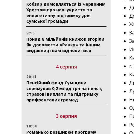
Кобзар домовляється із Червоним
Д
Хрестом про нові укриття та
енергетичну підтримку для
Д
Сумської громади
Ж
З
9:15
Понад 8 мільйонів книжок згоріли.
З
Як допомогти «Ранку» та іншим
И
видавництвам відновитися
К
г
4 серпня
К
20:41
Л
Пенсійний фонд Сумщини
спрямував 0,2 млрд грн на пенсії,
Л
страхові виплати та підтримку
Н
прифронтових громад
О
3 серпня
П
Р
18:54
Романько розширює програму
С