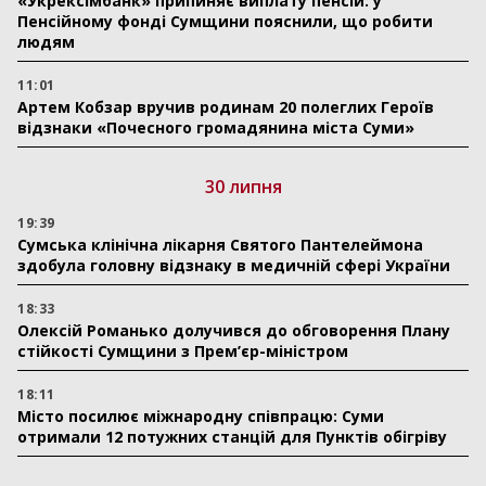
«Укрексімбанк» припиняє виплату пенсій: у
Пенсійному фонді Сумщини пояснили, що робити
людям
11:01
Артем Кобзар вручив родинам 20 полеглих Героїв
відзнаки «Почесного громадянина міста Суми»
30 липня
19:39
Сумська клінічна лікарня Святого Пантелеймона
здобула головну відзнаку в медичній сфері України
18:33
Олексій Романько долучився до обговорення Плану
стійкості Сумщини з Прем’єр-міністром
18:11
Місто посилює міжнародну співпрацю: Суми
отримали 12 потужних станцій для Пунктів обігріву