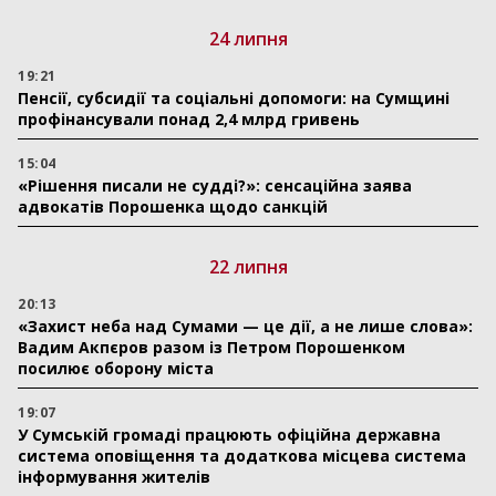
24 липня
19:21
Пенсії, субсидії та соціальні допомоги: на Сумщині
профінансували понад 2,4 млрд гривень
15:04
«Рішення писали не судді?»: сенсаційна заява
адвокатів Порошенка щодо санкцій
22 липня
20:13
«Захист неба над Сумами — це дії, а не лише слова»:
Вадим Акпєров разом із Петром Порошенком
посилює оборону міста
19:07
У Сумській громаді працюють офіційна державна
система оповіщення та додаткова місцева система
інформування жителів