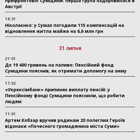
прифронтової Сумщини: перша група оздоровилася в
Австрії
18:31
Ніколаєнко: у Сумах погодили 115 компенсацій на
відновлення житла майже на 6,6 млн грн
31 липня
21:01
До 19 400 гривень на паливо: Пенсійний фонд
Сумщини пояснив, як отримати допомогу на зиму
17:52
«Укрексімбанк» припиняє виплату пенсій: у
Пенсійному фонді Сумщини пояснили, що робити
людям
11:01
Артем Кобзар вручив родинам 20 полеглих Героїв
відзнаки «Почесного громадянина міста Суми»