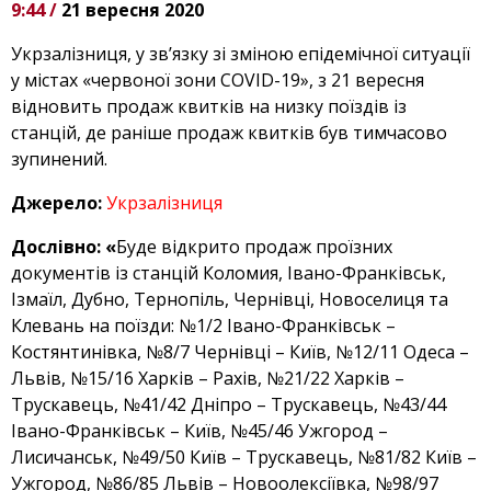
9:44 /
21 вересня 2020
Укрзалізниця, у зв’язку зі зміною епідемічної ситуації
у містах «червоної зони COVID-19», з 21 вересня
відновить продаж квитків на низку поїздів із
станцій, де раніше продаж квитків був тимчасово
зупинений.
Джерело:
Укрзалізниця
Дослівно: «
Буде відкрито продаж проїзних
документів із станцій Коломия, Івано-Франківськ,
Ізмаїл, Дубно, Тернопіль, Чернівці, Новоселиця та
Клевань на поїзди: №1/2 Івано-Франківськ –
Костянтинівка, №8/7 Чернівці – Київ, №12/11 Одеса –
Львів, №15/16 Харків – Рахів, №21/22 Харків –
Трускавець, №41/42 Дніпро – Трускавець, №43/44
Івано-Франківськ – Київ, №45/46 Ужгород –
Лисичанськ, №49/50 Київ – Трускавець, №81/82 Київ –
Ужгород, №86/85 Львів – Новоолексіївка, №98/97