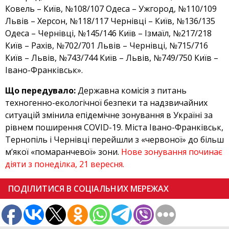
Ковель – Київ, №108/107 Одеса – Ужгород, №110/109
Львів – Херсон, №118/117 Чернівці – Київ, №136/135
Одеса – Чернівці, №145/146 Київ – Ізмаїл, №217/218
Київ – Рахів, №702/701 Львів – Чернівці, №715/716
Київ – Львів, №743/744 Київ – Львів, №749/750 Київ –
Івано-Франківськ».
Що передувало:
Державна комісія з питань
техногенно-екологічної безпеки та надзвичайних
ситуацій змінила епідемічне зонування в Україні за
рівнем поширення COVID-19. Міста Івано-Франківськ,
Тернопіль і Чернівці перейшли з «червоної» до більш
м’якої «помаранчевої» зони.
Нове зонування починає
діяти з понеділка, 21 вересня.
ПОДІЛИТИСЯ В СОЦІАЛЬНИХ МЕРЕЖАХ