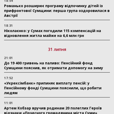
18:54
Романько розширює програму відпочинку дітей із
прифронтової Сумщини: перша група оздоровилася в
Австрії
18:31
Ніколаєнко: у Сумах погодили 115 компенсацій на
відновлення житла майже на 6,6 млн грн
31 липня
21:01
До 19 400 гривень на паливо: Пенсійний фонд
Сумщини пояснив, як отримати допомогу на зиму
17:52
«Укрексімбанк» припиняє виплату пенсій: у
Пенсійному фонді Сумщини пояснили, що робити
людям
11:01
Артем Кобзар вручив родинам 20 полеглих Героїв
відзнаки «Почесного громадянина міста Суми»