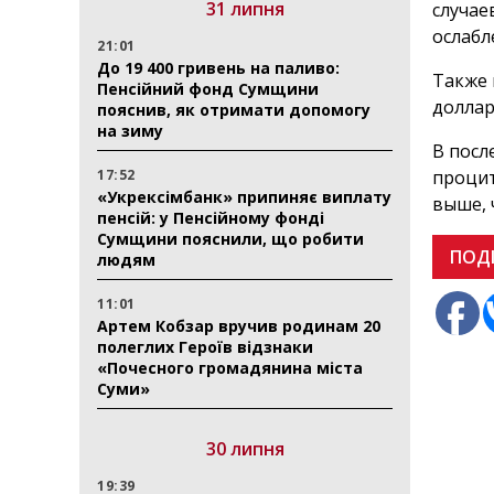
31 липня
случае
ослабл
21:01
До 19 400 гривень на паливо:
Также 
Пенсійний фонд Сумщини
доллар
пояснив, як отримати допомогу
на зиму
В посл
17:52
процит
«Укрексімбанк» припиняє виплату
выше, 
пенсій: у Пенсійному фонді
Сумщини пояснили, що робити
ПОД
людям
11:01
Артем Кобзар вручив родинам 20
полеглих Героїв відзнаки
«Почесного громадянина міста
Суми»
30 липня
19:39