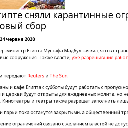
гипте сняли карантинные о
овый сбор
24 червня 2020
р-министр Египта Мустафа Мадбул заявил, что в стране
вые сооружения. Также власти,
уже разрешившие работ
ом передают
Reuters
и
The Sun
.
аны и кафе Египта с субботы будут работать с пропускно
 и церкви будут открыты для ежедневных молитв, но не
. Кинотеатры и театры также разрешат заполнить лишь
и парки пока останутся закрытыми, а общественный тран
ение ограничений связано с желанием властей не допус