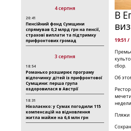
4 серпня
В Е
20:41
виз
Пенсійний фонд Сумщини
спрямував 0,2 млрд грн на пенсії,
страхові виплати та підтримку
19:51 /
прифронтових громад
Премье
3 серпня
культо
сбор.
18:54
Романько розширює програму
Об эт
відпочинку дітей із прифронтової
Сумщини: перша група
оздоровилася в Австрії
Рестор
мечети
18:31
недели
Ніколаєнко: у Сумах погодили 115
компенсацій на відновлення
Пляжи 
житла майже на 6,6 млн грн
Сохран