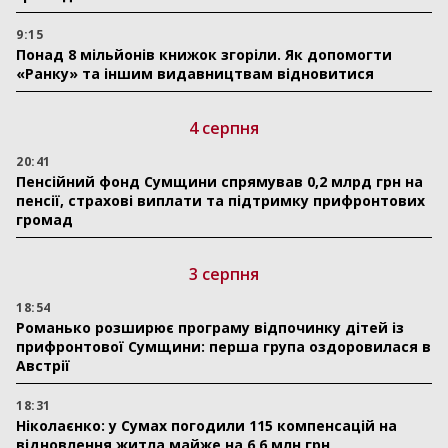
9:15
Понад 8 мільйонів книжок згоріли. Як допомогти
«Ранку» та іншим видавництвам відновитися
4 серпня
20:41
Пенсійний фонд Сумщини спрямував 0,2 млрд грн на
пенсії, страхові виплати та підтримку прифронтових
громад
3 серпня
18:54
Романько розширює програму відпочинку дітей із
прифронтової Сумщини: перша група оздоровилася в
Австрії
18:31
Ніколаєнко: у Сумах погодили 115 компенсацій на
відновлення житла майже на 6,6 млн грн