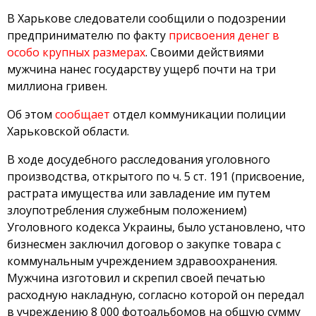
В Харькове следователи сообщили о подозрении
предпринимателю по факту
присвоения денег в
особо крупных размерах
. Своими действиями
мужчина нанес государству ущерб почти на три
миллиона гривен.
Об этом
сообщает
отдел коммуникации полиции
Харьковской области.
В ходе досудебного расследования уголовного
производства, открытого по ч. 5 ст. 191 (присвоение,
растрата имущества или завладение им путем
злоупотребления служебным положением)
Уголовного кодекса Украины, было установлено, что
бизнесмен заключил договор о закупке товара с
коммунальным учреждением здравоохранения.
Мужчина изготовил и скрепил своей печатью
расходную накладную, согласно которой он передал
в учреждению 8 000 фотоальбомов на общую сумму