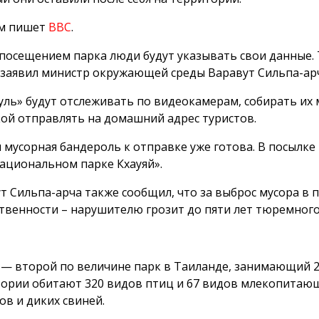
ом пишет
ВВС
.
посещением парка люди будут указывать свои данные. Т
 заявил министр окружающей среды Варавут Сильпа-ар
уль» будут отслеживать по видеокамерам, собирать их 
ой отправлять на домашний адрес туристов.
 мусорная бандероль к отправке уже готова. В посылке 
национальном парке Кхауяй».
т Сильпа-арча также сообщил, что за выброс мусора в 
твенности – нарушителю грозит до пяти лет тюремного
 — второй по величине парк в Таиланде, занимающий 2
ории обитают 320 видов птиц и 67 видов млекопитающи
ов и диких свиней.