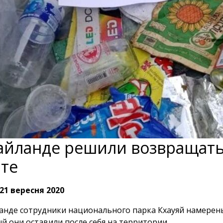
айланде решили возвращать
те
21 вересня 2020
анде сотрудники национального парка Кхауяй намерены
й они оставили после себя на территории.