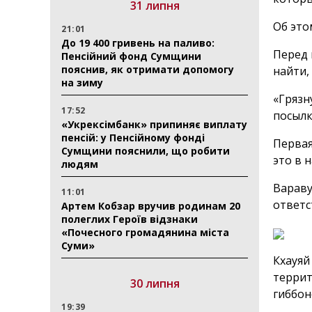
31 липня
Об эт
21:01
До 19 400 гривень на паливо:
Перед 
Пенсійний фонд Сумщини
пояснив, як отримати допомогу
найти,
на зиму
«Грязн
17:52
посылк
«Укрексімбанк» припиняє виплату
пенсій: у Пенсійному фонді
Первая
Сумщини пояснили, що робити
это в 
людям
Вараву
11:01
ответс
Артем Кобзар вручив родинам 20
полеглих Героїв відзнаки
«Почесного громадянина міста
Суми»
Кхауяй
террит
30 липня
гиббон
19:39