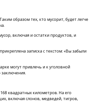
аким образом тех, кто мусорит, будет легче
ча.
мусор, включая и остатки продуктов, и
прикреплена записка с текстом: «Вы забыли
парке могут привлечь и к уголовной
 заключения.
168 квадратных километров. На его
х, включая слонов, медведей, тигров,