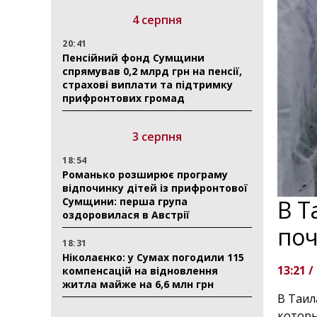
4 серпня
20:41
Пенсійний фонд Сумщини
спрямував 0,2 млрд грн на пенсії,
страхові виплати та підтримку
прифронтових громад
3 серпня
18:54
Романько розширює програму
відпочинку дітей із прифронтової
Сумщини: перша група
В Т
оздоровилася в Австрії
поч
18:31
Ніколаєнко: у Сумах погодили 115
13:21 /
компенсацій на відновлення
житла майже на 6,6 млн грн
В Таил
которы