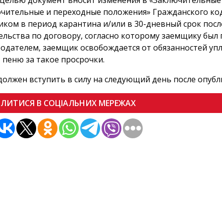
 целью документ вносит изменения в «Заключительные
чительные и переходные положения» Гражданского коде
ком в период карантина и/или в 30-дневный срок пос
ельства по договору, согласно которому заемщику был
одателем, заемщик освобождается от обязанностей упл
 пеню за такое просрочки.
должен вступить в силу на следующий день после опубл
ІЛИТИСЯ В СОЦІАЛЬНИХ МЕРЕЖАХ