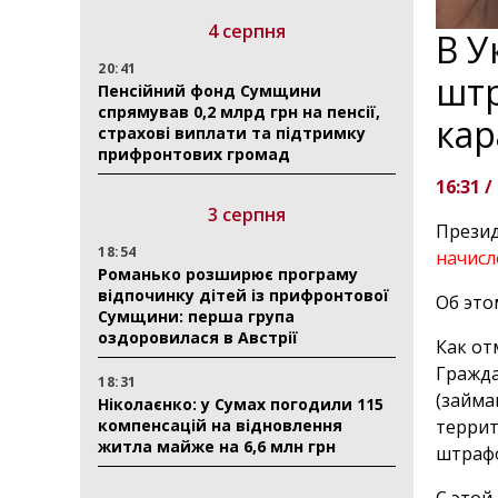
4 серпня
В У
20:41
штр
Пенсійний фонд Сумщини
спрямував 0,2 млрд грн на пенсії,
кар
страхові виплати та підтримку
прифронтових громад
16:31 /
3 серпня
Презид
18:54
начис
Романько розширює програму
відпочинку дітей із прифронтової
Об эт
Сумщини: перша група
оздоровилася в Австрії
Как от
Гражда
18:31
(займа
Ніколаєнко: у Сумах погодили 115
компенсацій на відновлення
террит
житла майже на 6,6 млн грн
штрафо