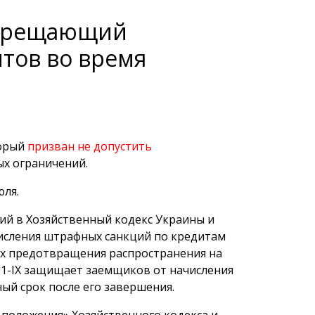
запрещающий
итов во время
торый
призван не допустить
ых ограничений.
юля.
ий в Хозяйственный кодекс Украины и
исления штрафных санкций по кредитам
лях предотвращения распространения на
1-IX защищает заемщиков от начисления
ый срок после его завершения.