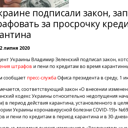
краине подписали закон, 
афовать за просрочку кред
антина
2 липня 2020
ент Украины Владимир Зеленский подписал закон, ко
ления штрафов
и пени по кредитам во время карантинн
ом сообщает
пресс-служба
Офиса президента в среду, 1 и
мечается, соответствующий закон «О внесении изменен
нский кодекс Украины относительно недопущения нач
м) в период действия карантина, установленного в це
ории Украины коронавирусной болезни COVID-19)» №69
в и пени по кредитам в период карантина и в 30-дневн