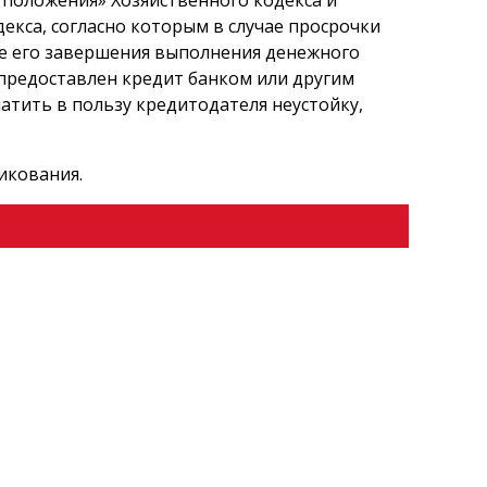
 положения» Хозяйственного кодекса и
кса, согласно которым в случае просрочки
ле его завершения выполнения денежного
 предоставлен кредит банком или другим
атить в пользу кредитодателя неустойку,
икования.