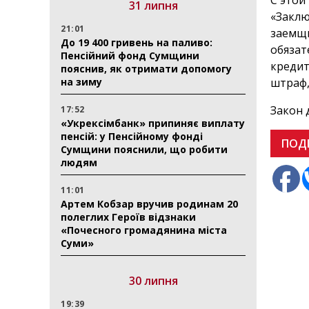
С этой
31 липня
«Заклю
21:01
заемщи
До 19 400 гривень на паливо:
обязат
Пенсійний фонд Сумщини
кредит
пояснив, як отримати допомогу
на зиму
штраф,
Закон 
17:52
«Укрексімбанк» припиняє виплату
пенсій: у Пенсійному фонді
ПОД
Сумщини пояснили, що робити
людям
11:01
Артем Кобзар вручив родинам 20
полеглих Героїв відзнаки
«Почесного громадянина міста
Суми»
30 липня
19:39