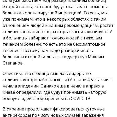
«Мы уже работаем над развертыванием больниц
второй волны, которые будут оказывать помощь
больным коронавирусной инфекцией. То есть, мы
уже понимаем, что в некоторых областях, с таким
отношением людей к нашим рекомендациям, растет
количество пациентов, которых госпитализируют. А
в больницы забирают только людей с тяжелым
течением болезни, то есть это не бессимптомное
течение. Поэтому нам надо разворачивать
больницы второй волны», – подчеркнул Максим
Степанов.
Отметим, что столица вышла в лидеры по
количеству коронабольных – их больше 4,5 тысячи с
начала эпидемии. Однако еще в начале апреля в
Киеве определили, где будут принимать «вторую
волну» людей с подозрением на COVID-19.
В Украине продолжают фиксироваться суточные
антирекорды по числу новых случаев заражения