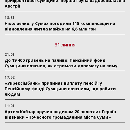
прифронтової Сумщини: перша група оздоровилася в
Австрії
18:31
Ніколаєнко: у Сумах погодили 115 компенсацій на
відновлення житла майже на 6,6 млн грн
31 липня
21:01
До 19 400 гривень на паливо: Пенсійний фонд
Сумщини пояснив, як отримати допомогу на зиму
17:52
«Укрексімбанк» припиняє виплату пенсій: у
Пенсійному фонді Сумщини пояснили, що робити
людям
11:01
Артем Кобзар вручив родинам 20 полеглих Героїв
відзнаки «Почесного громадянина міста Суми»