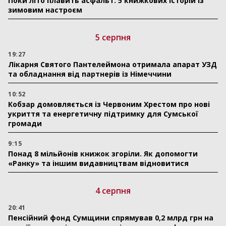
Поки літо плавить асфальт: 5 книжкових історій із
зимовим настроєм
5 серпня
19:27
Лікарня Святого Пантелеймона отримала апарат УЗД
та обладнання від партнерів із Німеччини
10:52
Кобзар домовляється із Червоним Хрестом про нові
укриття та енергетичну підтримку для Сумської
громади
9:15
Понад 8 мільйонів книжок згоріли. Як допомогти
«Ранку» та іншим видавництвам відновитися
4 серпня
20:41
Пенсійний фонд Сумщини спрямував 0,2 млрд грн на