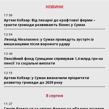
НОВИНИ
17:50
Артем Кобзар: Від пекарні до крафтової ферми –
гранти громади розвивають бізнес у Сумах
12:54
Леонід Ніколаєнко: у Сумах проведуть зустріч із
мешканцями після ворожого удару
12:44
Пенсійний фонд Сумщини спрямував 1,4 млрд грн на
пенсії та соціальні виплати
12:15
Артем Кобзар: у Сумах визначили пріоритети
розвитку громади до 2029 року
8 серпня
11:27
Глухів бореться за світло: Романько об’єднує зусилля