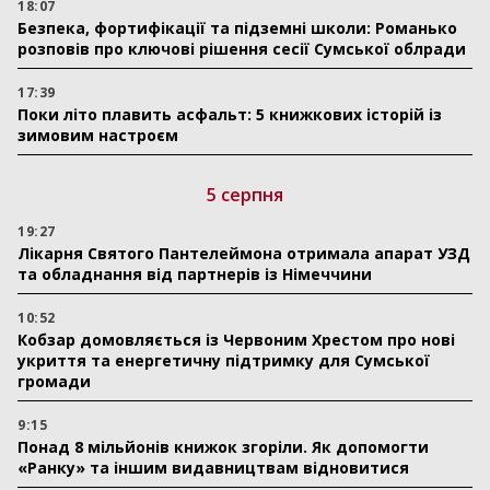
18:07
Безпека, фортифікації та підземні школи: Романько
розповів про ключові рішення сесії Сумської облради
17:39
Поки літо плавить асфальт: 5 книжкових історій із
зимовим настроєм
5 серпня
19:27
Лікарня Святого Пантелеймона отримала апарат УЗД
та обладнання від партнерів із Німеччини
10:52
Кобзар домовляється із Червоним Хрестом про нові
укриття та енергетичну підтримку для Сумської
громади
9:15
Понад 8 мільйонів книжок згоріли. Як допомогти
«Ранку» та іншим видавництвам відновитися