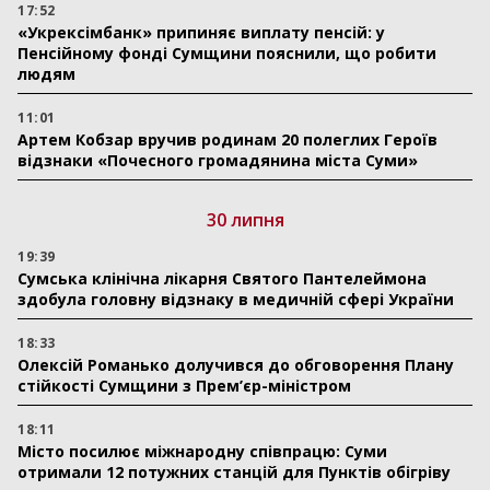
17:52
«Укрексімбанк» припиняє виплату пенсій: у
Пенсійному фонді Сумщини пояснили, що робити
людям
11:01
Артем Кобзар вручив родинам 20 полеглих Героїв
відзнаки «Почесного громадянина міста Суми»
30 липня
19:39
Сумська клінічна лікарня Святого Пантелеймона
здобула головну відзнаку в медичній сфері України
18:33
Олексій Романько долучився до обговорення Плану
стійкості Сумщини з Прем’єр-міністром
18:11
Місто посилює міжнародну співпрацю: Суми
отримали 12 потужних станцій для Пунктів обігріву