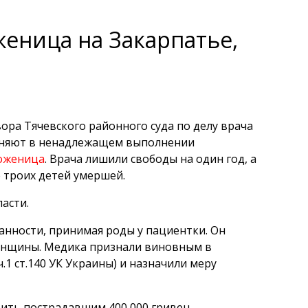
женица на Закарпатье,
ра Тячевского районного суда по делу врача
виняют в ненадлежащем выполнении
роженица
. Врача лишили свободы на один год, а
е троих детей умершей.
асти.
анности, принимая роды у пациентки. Он
женщины. Медика признали виновным в
1 ст.140 УК Украины) и назначили меру
тить пострадавшим 400 000 гривен