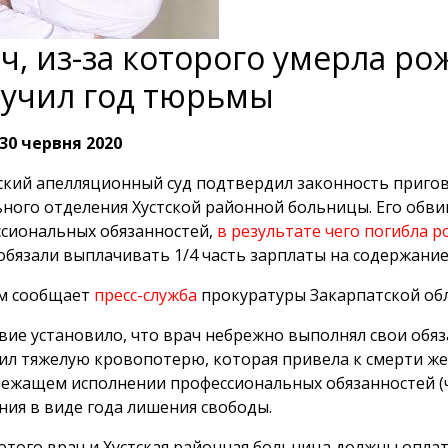
ч, из-за которого умерла ро
учил год тюрьмы
30 червня 2020
кий апелляционный суд подтвердил законность пригово
ного отделения Хустской районной больницы. Его об
сиональных обязанностей,
в результате чего погибла 
обязали выплачивать 1/4 часть зарплаты на содержани
ом сообщает
пресс-служба
прокуратуры Закарпатской обл
вие установило, что врач небрежно выполнял свои обяз
ил тяжелую кровопотерю, которая привела к смерти 
ежащем исполнении профессиональных обязанностей (ч.
ния в виде года лишения свободы.
этого врач и Хустская районная больница должны опла