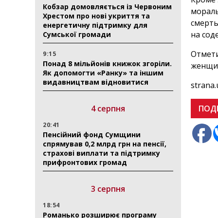
Кобзар домовляється із Червоним
мораль
Хрестом про нові укриття та
смерть
енергетичну підтримку для
на сод
Сумської громади
Отмети
9:15
Понад 8 мільйонів книжок згоріли.
женщин
Як допомогти «Ранку» та іншим
видавництвам відновитися
strana.
4 серпня
ПОД
20:41
Пенсійний фонд Сумщини
спрямував 0,2 млрд грн на пенсії,
страхові виплати та підтримку
прифронтових громад
3 серпня
18:54
Романько розширює програму