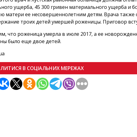
ного ущерба, 45 300 гривен материального ущерба и б
ю матери ее несовершеннолетним детям. Врача также о
ержание троих детей умершей роженицы. Приговор всту
м, что роженица умерла в июле 2017, а ее новорожденн
ы было еще двое детей.
ua
ІЛИТИСЯ В СОЦІАЛЬНИХ МЕРЕЖАХ