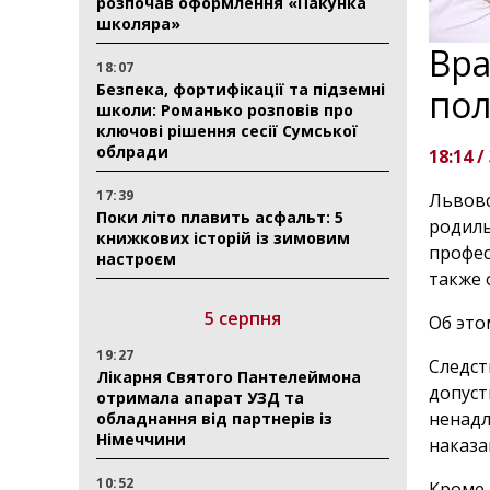
розпочав оформлення «Пакунка
школяра»
Вра
18:07
Безпека, фортифікації та підземні
пол
школи: Романько розповів про
ключові рішення сесії Сумської
облради
18:14 /
17:39
Львовс
Поки літо плавить асфальт: 5
родиль
книжкових історій із зимовим
профес
настроєм
также 
5 серпня
Об эт
19:27
Следст
Лікарня Святого Пантелеймона
допуст
отримала апарат УЗД та
ненадл
обладнання від партнерів із
Німеччини
наказа
10:52
Кроме 