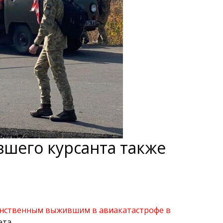
евшего курсанта также
нственным выжившим в авиакатастрофе в
ета.