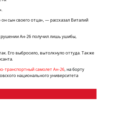
».
о он сын своего отца», — рассказал Виталий
 крушении Ан-26 получил лишь ушибы,
 так. Его выбросило, вытолкнуло оттуда. Также
рсанта.
но-транспортный самолет Ан-26
, на борту
ковского национального университета