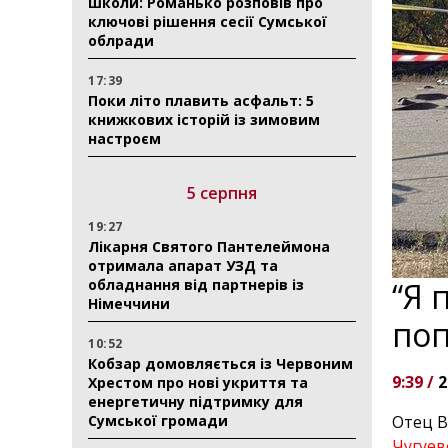
школи: Романько розповів про
ключові рішення сесії Сумської
облради
17:39
Поки літо плавить асфальт: 5
книжкових історій із зимовим
настроєм
5 серпня
19:27
Лікарня Святого Пантелеймона
отримала апарат УЗД та
обладнання від партнерів із
“Я 
Німеччини
поп
10:52
Кобзар домовляється із Червоним
9:39 /
2
Хрестом про нові укриття та
енергетичну підтримку для
Сумської громади
Отец В
Чугуев