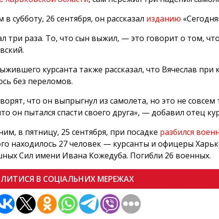
м в субботу, 26 сентября, он рассказал
изданию
«Сегодня
ал три раза. То, что сын выжил, — это говорит о том, чт
вский.
ыжившего курсанта также рассказал, что Вячеслав при
сь без переломов.
оворят, что он выпрыгнул из самолета, но это не совсем
что он пытался спасти своего друга», — добавил отец ку
им, в пятницу, 25 сентября, при посадке
разбился воен
го находилось 27 человек — курсанты и офицеры Харь
ных Сил имени Ивана Кожедуба. Погибли 26 военных.
ІЛИТИСЯ В СОЦІАЛЬНИХ МЕРЕЖАХ