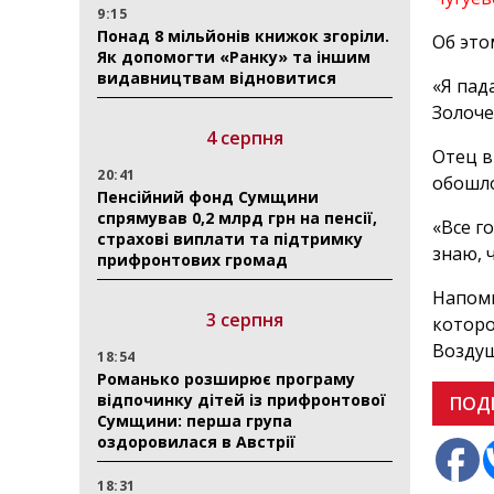
9:15
Понад 8 мільйонів книжок згоріли.
Об это
Як допомогти «Ранку» та іншим
видавництвам відновитися
«Я пад
Золоче
4 серпня
Отец в
20:41
обошло
Пенсійний фонд Сумщини
спрямував 0,2 млрд грн на пенсії,
«Все г
страхові виплати та підтримку
знаю, 
прифронтових громад
Напомн
3 серпня
которо
Воздуш
18:54
Романько розширює програму
відпочинку дітей із прифронтової
ПОД
Сумщини: перша група
оздоровилася в Австрії
18:31