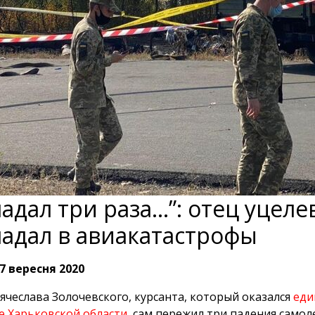
падал три раза…”: отец уцел
адал в авиакатастрофы
7 вересня 2020
ячеслава Золочевского, курсанта, который оказался
еди
е Харьковской области
, сам пережил три падения самол