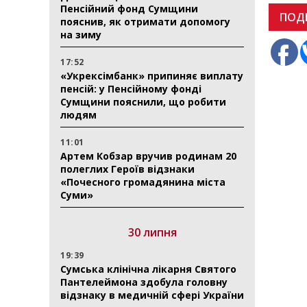
Пенсійний фонд Сумщини
ПОД
пояснив, як отримати допомогу
на зиму
17:52
«Укрексімбанк» припиняє виплату
пенсій: у Пенсійному фонді
Сумщини пояснили, що робити
людям
11:01
Артем Кобзар вручив родинам 20
полеглих Героїв відзнаки
«Почесного громадянина міста
Суми»
30 липня
19:39
Сумська клінічна лікарня Святого
Пантелеймона здобула головну
відзнаку в медичній сфері України