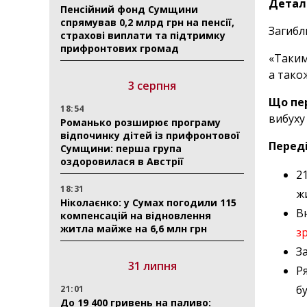
Детал
Пенсійний фонд Сумщини
спрямував 0,2 млрд грн на пенсії,
Загибл
страхові виплати та підтримку
прифронтових громад
«Таким 
а також
3 серпня
Що пе
18:54
вибуху
Романько розширює програму
відпочинку дітей із прифронтової
Переді
Сумщини: перша група
оздоровилася в Австрії
2
18:31
ж
Ніколаєнко: у Сумах погодили 115
В
компенсацій на відновлення
житла майже на 6,6 млн грн
з
З
31 липня
Р
б
21:01
До 19 400 гривень на паливо: