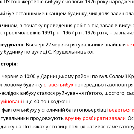
і:
П’ятою жертвою вибуху є чоловік 1976 року народження
ий був останнім мешканцем будинку, чия доля залишала
чином, з початку проведення робіт з-під завалів вилучено 
 трьох чоловіків 1991р.н., 1967 р.н., 1976 р.н.», – зазначи
редувало:
Ввечері 22 червня рятувальники знайшли
че
 у будинку по вулиці С. Крушельницької.
сторія:
1 червня о 10:00 у Дарницькому районі по вул. Соломії 
итловому будинку
стався вибух
попередньо газоповітрян
наслідок вибуху сталося руйнування п’ятого, шостого, с
руйновані
і ще 40 пошкоджені.
а фактом вибуху у столичній багатоповерхівці
ведеться 
ятувальники продовжують
вручну розбирати завали
. 
удинку на Позняках у столиці поліція називає саме газову