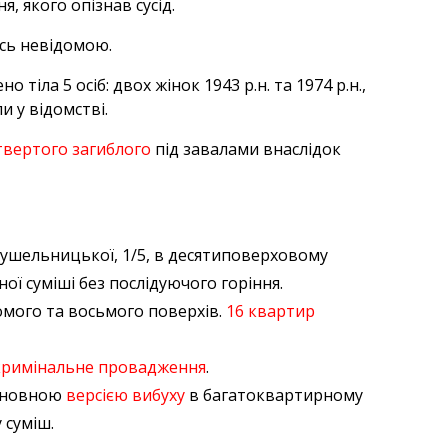
, якого опізнав сусід.
сь невідомою.
тіла 5 осіб: двох жінок 1943 р.н. та 1974 р.н.,
ли у відомстві.
твертого загиблого
під завалами внаслідок
Крушельницької, 1/5, в десятиповерховому
ої суміші без послідуючого горіння.
ьомого та восьмого поверхів.
16 квартир
кримінальне провадження
.
Основною
версією вибуху
в багатоквартирному
 суміш.