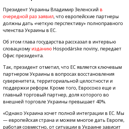
Президент Украины Владимир Зеленский
в
очередной раз заявил
, что европейские партнеры
должны дать «четкую перспективу» полноправного
членства Украины в ЕС.
Об этом глава государства рассказал в интервью
словацкому
изданию
Hospodárske noviny, передает
Офис президента.
Так, президент отметил, что ЕС является ключевым
партнером Украины в вопросах восстановления
суверенитета, территориальной целостности и
поддержки реформ. Кроме того, Евросоюз еще и
главный торговый партнер, доля которого во
внешней торговле Украины превышает 40%.
«Однако Украина хочет полной интеграции в ЕС. Мы
— европейская страна и можем многое дать Европе,
работая совместно, от ситуации в Украине зависит