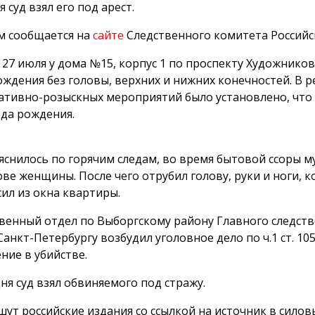
я суд взял его под арест.
м сообщается на
сайте
Следственного комитета Российс
27 июля у дома №15, корпус 1 по проспекту Художник
ождения без головы, верхних и нижних конечностей. В 
ативно-розыскных мероприятий было установлено, что
ода рождения.
яснилось по горячим следам, во время бытовой ссоры м
ове женщины. После чего отрубил голову, руки и ноги, 
ил из окна квартиры.
венный отдел по Выборгскому району Главного следст
Санкт-Петербургу возбудил уголовное дело по ч.1 ст. 1
ние в убийстве.
дня суд взял обвиняемого под стражу.
шут российские издания со ссылкой на источник в силов