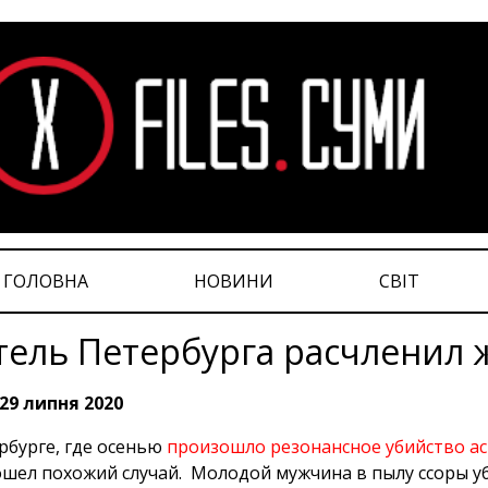
ГОЛОВНА
НОВИНИ
СВІТ
ель Петербурга расчленил 
29 липня 2020
рбурге, где осенью
произошло резонансное убийство а
шел похожий случай. Молодой мужчина в пылу ссоры уби