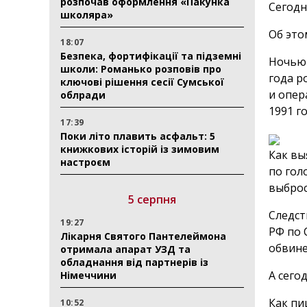
розпочав оформлення «Пакунка
Сегодн
школяра»
Об это
18:07
Безпека, фортифікації та підземні
Ночью 
школи: Романько розповів про
года р
ключові рішення сесії Сумської
и опер
облради
1991 г
17:39
Поки літо плавить асфальт: 5
книжкових історій із зимовим
Как вы
настроєм
по гол
выброс
5 серпня
Следст
19:27
РФ по 
Лікарня Святого Пантелеймона
обвине
отримала апарат УЗД та
обладнання від партнерів із
А сего
Німеччини
Как пи
10:52