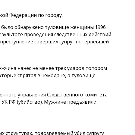
кой Федерации по городу.
ов было обнаружено туловище женщины 1996
результате проведения следственных действий
 преступление совершил супруг потерпевшей
ужчина нанес не менее трех ударов топором
которые спрятал в чемодане, а туловище
венного управления Следственного комитета
05 УК РФ (убийство). Мужчине предъявили
ых структурах, подозреваемый убил супругу