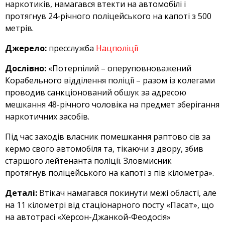
наркотиків, намагався втекти на автомобілі і
протягнув 24-річного поліцейського на капоті з 500
метрів.
Джерело:
пресслужба
Нацполіції
Дослівно:
«Потерпілий – оперуповноважений
Корабельного відділення поліції – разом із колегами
проводив санкціонований обшук за адресою
мешкання 48-річного чоловіка на предмет зберігання
наркотичних засобів.
Під час заходів власник помешкання раптово сів за
кермо свого автомобіля та, тікаючи з двору, збив
старшого лейтенанта поліції. Зловмисник
протягнув поліцейського на капоті з пів кілометра».
Деталі:
Втікач намагався покинути межі області, але
на 11 кілометрі від стаціонарного посту «Пасат», що
на автотрасі «Херсон-Джанкой-Феодосія»